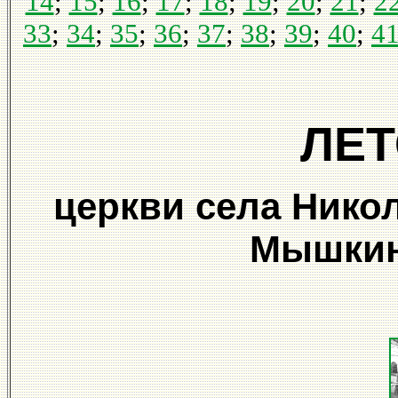
14
;
15
;
16
;
17
;
18
;
19
;
20
;
21
;
2
33
;
34
;
35
;
36
;
37
;
38
;
39
;
40
;
4
ЛЕ
церкви села Никол
Мышкин