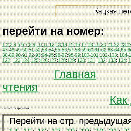
перейти на номер:
1
;
2
;
3
;
4
;
5
;
6
;
7
;
8
;
9
;
10
;
11
;
12
;
13
;
14
;
15
;
16
;
17
;
18-19
;
20
;
21-22
;
23-2
47-48
;
49-50
;
51-52
;
53-54
;
55-56
;
57-58
;
59-60
;
61-62
;
63-64
;
65-6
88-89
;
90-91
;
92-93
;
94-95
;
96-97
;
98-99
;
100-101
;
102-103
;
104-
122
;
123
;
124
;
125
;
126
;
127
;
128
;
129
;
130
;
131
;
132
;
133
;
134
;
1
Главная
чтения
Как
Спонсор странички :
Перейти на стр. предыдуща