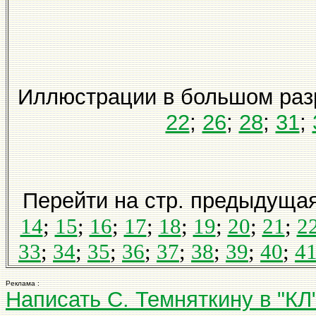
Иллюстрации в большом ра
22
;
26
;
28
;
31
;
Перейти на стр. предыдуща
14
;
15
;
16
;
17
;
18
;
19
;
20
;
21
;
2
33
;
34
;
35
;
36
;
37
;
38
;
39
;
40
;
4
Реклама :
Написать С. Темняткину в "КЛ