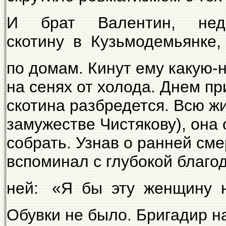
И брат Валентин, недав
скотину в Кузьмодемьянке,
по домам. Кинут ему какую-н
на сенях от холода. Днем п
скотина разбредется. Всю ж
замужестве Чистякову), она
собрать. Узнав о ранней см
вспоминал с глубокой благо
ней: «Я бы эту женщину н
Обувки не было. Бригадир н