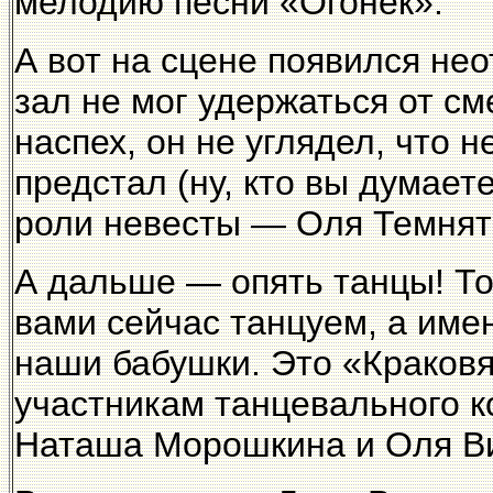
мелодию песни «Огонек».
А вот на сцене появился не
зал не мог удержаться от с
наспех, он не углядел, что 
предстал (ну, кто вы думает
роли невесты — Оля Темнят
А дальше — опять танцы! То
вами сейчас танцуем, а имен
наши бабушки. Это «Краковяк
участникам танцевального к
Наташа Морошкина и Оля В