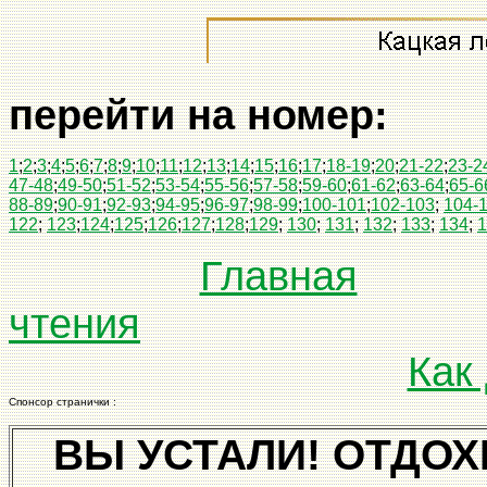
перейти на номер:
1
;
2
;
3
;
4
;
5
;
6
;
7
;
8
;
9
;
10
;
11
;
12
;
13
;
14
;
15
;
16
;
17
;
18-19
;
20
;
21-22
;
23-2
47-48
;
49-50
;
51-52
;
53-54
;
55-56
;
57-58
;
59-60
;
61-62
;
63-64
;
65-6
88-89
;
90-91
;
92-93
;
94-95
;
96-97
;
98-99
;
100-101
;
102-103
;
104-
122
;
123
;
124
;
125
;
126
;
127
;
128
;
129
;
130
;
131
;
132
;
133
;
134
;
1
Главная
чтения
Как
Спонсор странички :
ВЫ УСТАЛИ! ОТДОХ