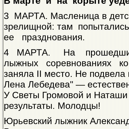
В марте и на корыте уед
3 МАРТА. Масленица в детс
зрелищной: там попыталис
ее празднования.
4 МАРТА. На прошедши
лыжных соревнованиях ко
заняла
II
место. Не подвела
Лена Лебедева" — естествен
У Светы Громовой и Наташи
результаты. Молодцы!
Юрьевский лыжник Александр