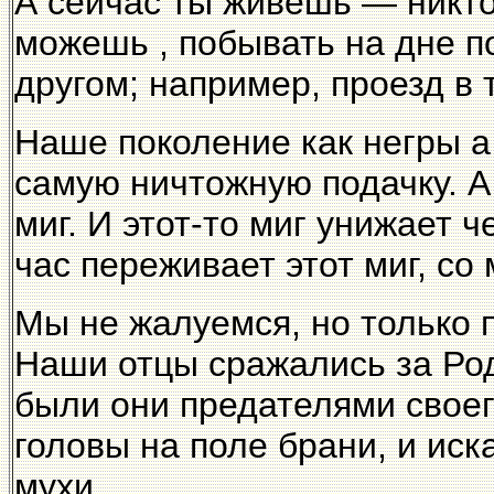
А сейчас ты живешь — никто
можешь , побывать на дне по
другом; например, проезд в 
Наше поколение как негры а
самую ничтожную подачку. А
миг. И этот-то миг унижает 
час переживает этот миг, со
Мы не жалуемся, но только 
Наши отцы сражались за Роди
были они предателями своег
головы на поле брани, и ис
мухи.