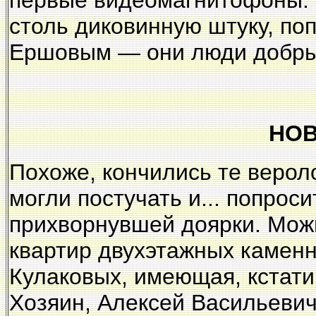
первые видеомагнитофоны. Е
столь диковинную штуку, по
Ершовым — они люди добрые
НОВ
Похоже, кончились те верол
могли постучать и... попрос
прихворнувшей доярки. Можн
квартир двухэтажных камен
Кулаковых, имеющая, кстати
Хозяин, Алексей Васильевич