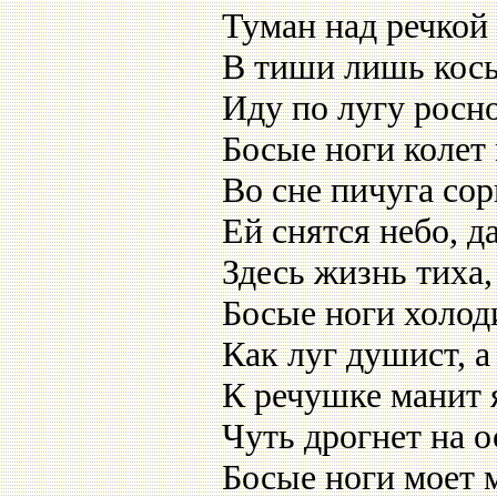
Туман над речкой
В тиши лишь косы 
Иду по лугу росн
Босые ноги колет 
Во сне пичуга сор
Ей снятся небо, да
Здесь жизнь тиха,
Босые ноги холоди
Как луг душист, а 
К речушке манит я
Чуть дрогнет на о
Босые ноги моет м