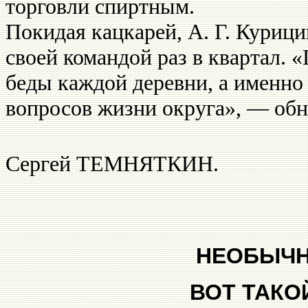
торговли спиртным.
Покидая кацкарей, А. Г. Курици
своей коман­дой раз в квартал. 
беды каждой деревни, а имен­но
вопросов жизни ок­руга», — об
Сергей ТЕМНЯТКИН.
НЕОБЫЧ
ВОТ ТАКО