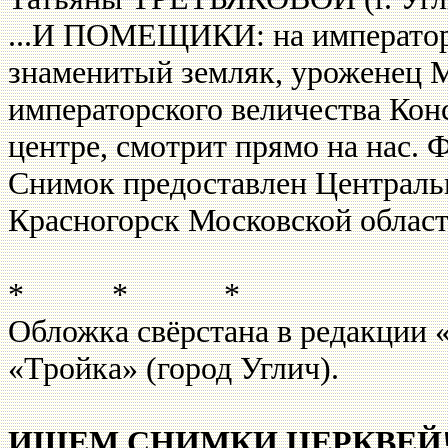
...И ПОМЕЩИКИ: на император
знаменитый земляк, уроженец М
импера­торского величества Ко
центре, смотрит прямо на нас. 
Снимок предоставлен Централь
Красногорск Москов­ской област
* * *
Обложка свёрстана в редакции 
«Тройка» (город Углич).
ИЩЕМ СНИМКИ ЦЕРКВЕЙ