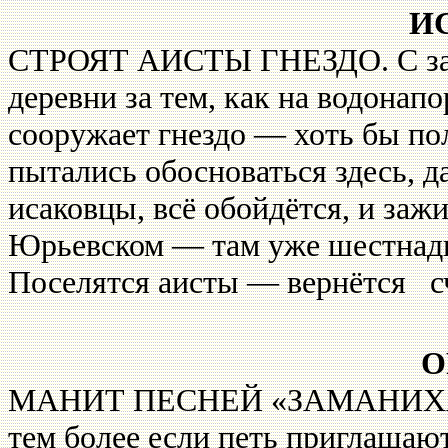
И
СТРОЯТ АИСТЫ ГНЕЗДО. С зам
деревни за тем, как на водонап
сооружает гнездо — хоть бы по­
пыта­лись обосноваться здесь, 
исаковцы, всё обойдёт­ся, и заж
Юрьевском — там уже шестнадца
Поселятся аисты — вер­нётся с
О
МАНИТ ПЕСНЕЙ «ЗАМАНИХА». 
тем более если петь приглашаю