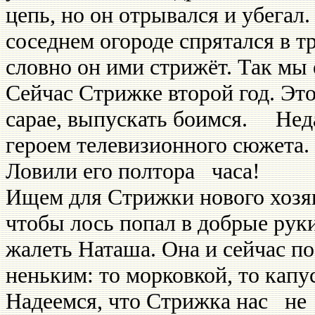
цепь, но он отры­вался и убегал
соседнем огороде спрятался в тр
словно он ими стрижёт. Так мы 
Сейчас Стрижке второй год. Это
сарае, выпускать боимся. Нед
героем телевизионного сюжета. 
Ловили его пол­тора часа!
Ищем для Стрижки нового хозяи
чтобы лось попал в добрые руки
жалеть Ната­ша. Она и сейчас п
неньким: то морковкой, то ка­пу
Надеемся, что Стрижка нас не з