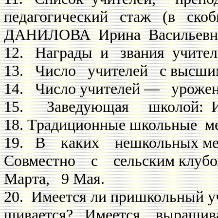
педагогический стаж (в скоб­
ДАНИЛОВА Ирина Василь­евна 
12. Награды и звания учи­теле
13. Число учителей с выс­шим
14. Число учителей — уро­же
15. Заведующая школой
18. Традиционные школьные ме
19. В каких нешкольных ме
Совместно с сельским клубом
Марта, 9 Мая.
20. Имеется ли пришкольный у
щивается? Имеется, выращи­в