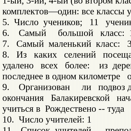
1-ый, 3-ий, 4-ый (во втором кла
комплектов—один: все классы 
5. Число учеников; 11 уче­ник
6. Самый большой класс: 1
7. Самый маленький класс: 3-й
8. Из каких селений посе­ща
удалено всех более: из дерев
последнее в одном километре
9. Организован ли подвоз 
окончания Балакиревской н
учиться в Рождествено -- ту­да
10. Число учителей: 1
11. Список учителей, пре­