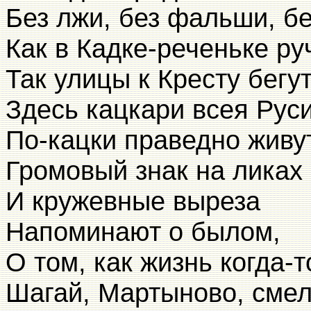
Без лжи, без фальши, бе
Как в Кадке-реченьке ру
Так улицы к Кресту бегут
Здесь кацкари всея Рус
По-кацки праведно живут
Громовый знак на ликах
И кружевные выреза
Напоминают о былом,
О том, как жизнь когда-т
Шагай, Мартыново, смел