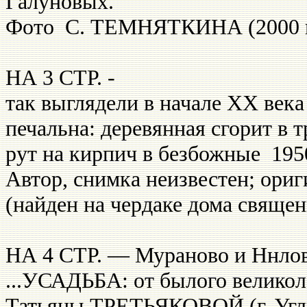
Галуновых.
Фото С. ТЕМНЯТКИНА (2000 г
НА 3 СТР. -
так выглядели в начале
XX
века
печальна: деревянная сгорит в 
рут на кирпич в безбожные 195
Автор, снимка неизвестен; ориг
(найден на чердаке дома священ
НА 4 СТР. — Мураново и Ннло
...УСАДЬБА: от былого великол
Татьяны ТРЕТЬЯКОВОЙ (г. Углич