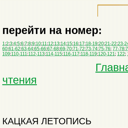
перейти на номер:
1
;
2
;
3
;
4
;
5
;
6
;
7
;
8
;
9
;
10
;
11
;
12
;
13
;
14
;
15
;
16
;
17
;
18-19
;
20
;
21-22
;
23-2
60
;
61-62
;
63-64
;
65-66
;
67-68
;
69-70
;
71-72
;
73-74
;
75-76
;
77-78
;
7
109
;
110-111
;
112-113
;
114-115
;
116-117
;
118-119
;
120-121
;
122
;
Главн
чтения
КАЦКАЯ ЛЕТО