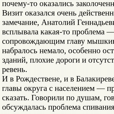
почему-то оказались заколо­чен
Визит оказался очень дейст­вен
замечание, Анатолий Геннадьеви
всплывала какая-то проблема — 
сопровождающим главу мышкинс
набралось немало, особенно ос
зданий, плохие дороги и отсутст
ревень.
И в Рождествене, и в Ба­лакирев
главы окру­га с населением — п
сказать. Говорили по душам, го
обсуждалась проблема спивания