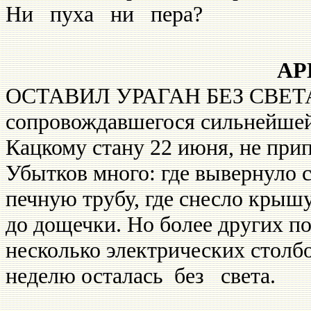
Ни пуха ни пера?
АР
ОСТАВИЛ УРАГАН БЕЗ СВЕТА. Т
сопровождавшегося сильнейшей 
Кацкому стану 22 июня, не при
Убытков много: где вы­вернуло с
печную трубу, где снесло крышу
до дощеч­ки. Но более других п
несколько электрических сто­лб
неделю осталась без света.