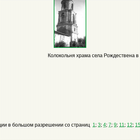
Колокольня храма села Рождествена в 
ии в большом разрешении со страниц
1
;
3
;
4
;
7
;
9
;
11
;
12
;
1