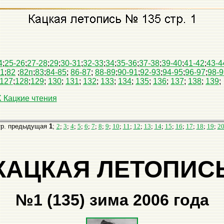
4
;
25-26
;
27-28
;
29
;
30-31
;
32-33
;
34
;
35-36
;
37-38
;
39-40
;
41-42
;
43-4
1
;
82
;
82п
;
83
;
84-85
;
86-87
;
88-89
;
90-91
;
92-93
;
94-95
;
96-97
;
98-9
127
;
128
;
129
;
130
;
131
;
132
;
133
;
134
;
135
;
136
;
137
;
138
;
139
;
X
Кацкие чтения
тр. предыдущая
1
;
2
;
3
;
4
;
5
;
6
;
7
;
8
;
9
;
10
;
11
;
12
;
13
;
14
;
15
;
16
;
17
;
18
;
19
;
2
КАЦКАЯ ЛЕТОПИС
№1 (135) зима 2006 года