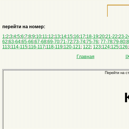
перейти на номер:
1
;
2
;
3
;
4
;
5
;
6
;
7
;
8
;
9
;
10
;
11
;
12
;
13
;
14
;
15
;
16
;
17
;
18-19
;
20
;
21-22
;
23-2
62
;
63-64
;
65-66
;
67-68
;
69-70
;
71-72
;
73-74
;
75-76
;
77-78
;
79-80
;
8
113
;
114-115
;
116-117
;
118-119
;
120-121
;
122
;
123
;
124
;
125
;
126
;
Главная
I
Перейти на с