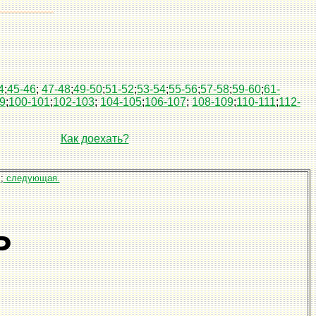
4
;
45-46
;
47-48
;
49-50
;
51-52
;
53-54
;
55-56
;
57-58
;
59-60
;
61-
9
;
100-101
;
102-103
;
104-105
;
106-107
;
108-109
;
110-111
;
112-
Как доехать?
0
;
следующая.
Ь