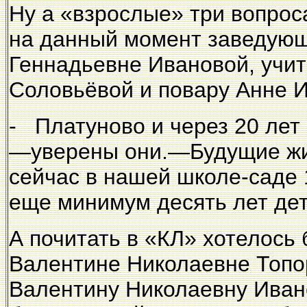
Ну а «взрослые» три вопро
на данный момент заведующ
Геннадьевне Ивановой, учи
Соловьёвой и повару Анне 
- Платуново и через 20 ле
—уверены они.—Будущие жит
сейчас в нашей школе-саде 
еще минимум десять лет дет
А почитать в «КЛ» хотелос
Валентине Николаевне Топо
Валентину Николаевну Ивано