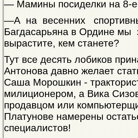
— Мамины посиделки на 8-е
—А на весенних спортив
Багдасарьяна в Ордине мы 
вырастите, кем станете?
Тут все десять лобиков при
Антонова давно желает ста
Саша Морошкин - тракторис
милиционером, а Вика Сизо
продавцом или компьютерщи
Платунове намерены остатьс
специалистов!