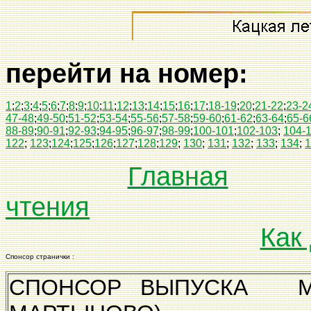
перейти на номер:
1
;
2
;
3
;
4
;
5
;
6
;
7
;
8
;
9
;
10
;
11
;
12
;
13
;
14
;
15
;
16
;
17
;
18-19
;
20
;
21-22
;
23-2
47-48
;
49-50
;
51-52
;
53-54
;
55-56
;
57-58
;
59-60
;
61-62
;
63-64
;
65-6
88-89
;
90-91
;
92-93
;
94-95
;
96-97
;
98-99
;
100-101
;
102-103
;
104-
122
;
123
;
124
;
125
;
126
;
127
;
128
;
129
;
130
;
131
;
132
;
133
;
134
;
1
Главная
чтения
Как
Спонсор странички :
СПОНСОР ВЫПУСКА МУ