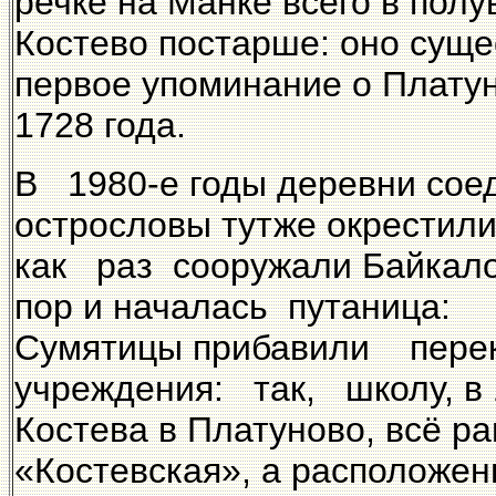
речке на Манке всего в полу
Костево постарше: оно сущес
первое упоминание о Плату
1728 года.
В 1980-е годы деревни сое
острословы тутже окрестил
как раз сооружали Байкал
пор и началась путаница: 
Сумятицы прибавили пере
учреждения: так, школу, в 
Костева в Платуново, всё 
«Костевская», а располож