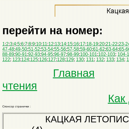
перейти на номер:
1
;
2
;
3
;
4
;
5
;
6
;
7
;
8
;
9
;
10
;
11
;
12
;
13
;
14
;
15
;
16
;
17
;
18-19
;
20
;
21-22
;
23-2
47-48
;
49-50
;
51-52
;
53-54
;
55-56
;
57-58
;
59-60
;
61-62
;
63-64
;
65-6
88-89
;
90-91
;
92-93
;
94-95
;
96-97
;
98-99
;
100-101
;
102-103
;
104-
122
;
123
;
124
;
125
;
126
;
127
;
128
;
129
;
130
;
131
;
132
;
133
;
134
;
1
Главная
чтения
Как
Спонсор странички :
КАЦКАЯ ЛЕТОПИС