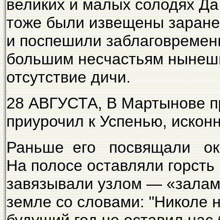
великих и малых солодях Да 
тоже были извещены заранее
и поспешили заблаговременн
большим несчастьям нынешн
отсутствие дичи.
28 АВГУСТА, В Мартынове п
приурочил к Успенью, искон
Раньше его посвящали око
На полосе оставляли горсть
завязывали узлом — «залам
земле со словами: "Николе н