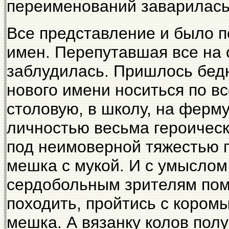
переименований заварилась 
Все представление и было п
имен. Перепутавшая все на с
заблудилась. Пришлось бед
нового имени носиться по в
столовую, в школу, на ферму
личностью весьма героическ
под неимоверной тяжестью п
мешка с мукой. И с умыслом
сердобольным зрителям помо
походить, пройтись с коромы
мешка. А вязанку колов пол