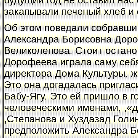
будущий год не оставил нас
закапывали печеный хлеб и 
Об этом поведали собравши
Александра Борисовна Доро
Великолепова. Стоит останов
Дорофеева играла саму себя,
директора Дома Культуры, 
Это она догадалась пригласи
Бабу-Ягу. Это ей пришло в г
человеческими именами, ,«
,Степанова и Хуздазад Голи
предположить Александра Бо