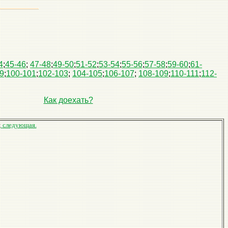
4
;
45-46
;
47-48
;
49-50
;
51-52
;
53-54
;
55-56
;
57-58
;
59-60
;
61-
9
;
100-101
;
102-103
;
104-105
;
106-107
;
108-109
;
110-111
;
112-
Как доехать?
;
следующая.