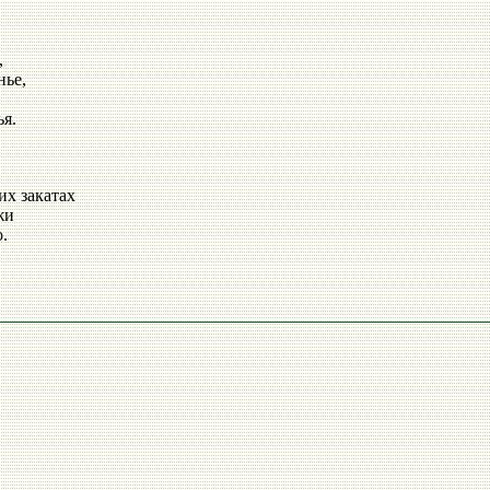
,
нье,
я.
их закатах
жи
о.