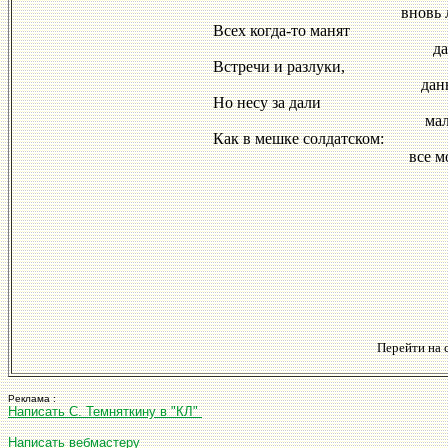
вновь летит к
Всех когда-то манят
дали голу
Встречи и разлуки,
данные суд
Но несу за дали
малую Рос
Как в мешке солдатском:
все мое - с с
Перейти на 
Реклама :
Написать С. Темняткину в "КЛ"
Написать вебмастеру