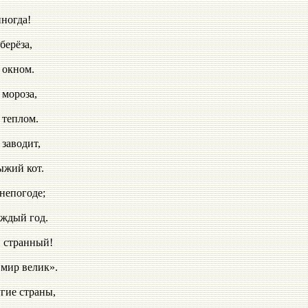
да!
за,
ом.
оза,
лом.
дит,
кот.
оде;
год.
анный!
лик».
раны,