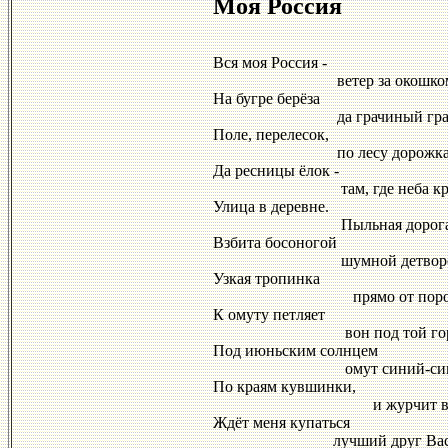
Моя Россия
Вся моя Россия -
ветер за окошком
На бугре берёза
да грачиный грай
Поле, перелесок,
по лесу дорожка
Да ресницы ёлок -
там, где неба кра
Улица в деревне.
Пыльная дорог
Взбита босоногой
шумной детворо
Узкая тропинка
прямо от поро
К омуту петляет
вон под той горо
Под июньским солнцем
омут синий-сини
По краям кувшинки,
и журчит вод
Ждёт меня купаться
лучший друг Васили