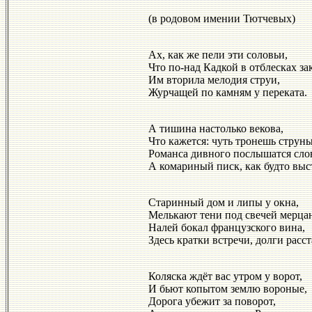
(в родовом имении Тютчевых)
Ах, как же пели эти соловьи,
Что по-над Кадкой в отблесках зак
Им вторила мелодия струи,
Журчащей по камням у переката.
А тишина настолько векова,
Что кажется: чуть тронешь струны
Романса дивного послышатся сло
А комариный писк, как будто выс
Старинный дом и липы у окна,
Мелькают тени под свечей мерцан
Налей бокал французского вина,
Здесь кратки встречи, долги расст
Коляска ждёт вас утром у ворот,
И бьют копытом землю вороные,
Дорога убежит за поворот,