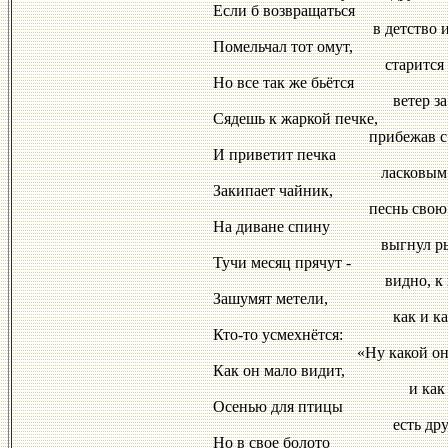
Если б возвращаться
в детство иног
Помельчал тот омут,
старится берё
Но все так же бьётся
ветер за окн
Сядешь к жаркой печке,
прибежав с мор
И приветит печка
ласковым теп
Закипает чайник,
песнь свою заво
На диване спину
выгнул рыжий 
Тучи месяц прячут -
видно, к непог
Зашумят метели,
как и каждый 
Кто-то усмехнётся:
«Ну какой он стр
Как он мало видит,
и как мир ве
Осенью для птицы
есть другие ст
Но в свое болото