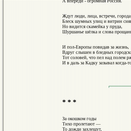
А впереди - огромная Россия.
Ждут люди, лица, встречи, города
Блеск шумных улиц и витрин сия
Но видится скамейка у пруда,
Шуршанье шёлка и слова прощань
И пол-Европы повидав за жизнь,
Вдруг слышен в бледных городск
Тот соловей, что пел над полем р
И в даль за Кадку зазывал когда-т
* * *
За окошком годы
Тихо пролетают —
То дожди захлещут,