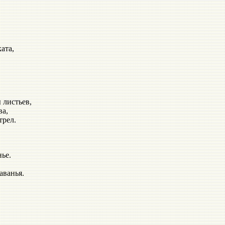
ата,
 листьев,
ва,
трел.
ье.
аванья.