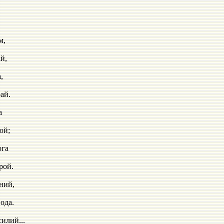
,
,
,
й.
а
й;
га
й.
й,
а.
й...