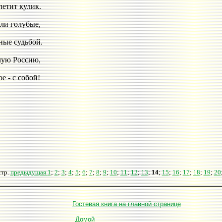
улик.
бые,
ьбой.
сию,
обой!
стр.
предыдущая
1
;
2
;
3
;
4
;
5
;
6
;
7
;
8
;
9
;
10
;
11
;
12
;
13
;
14
;
15
;
16
;
17
;
18
;
19
;
20
Гостевая книга на главной странице
Домой