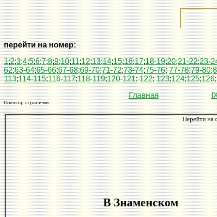
перейти на номер:
1
;
2
;
3
;
4
;
5
;
6
;
7
;
8
;
9
;
10
;
11
;
12
;
13
;
14
;
15
;
16
;
17
;
18-19
;
20
;
21-22
;
23-2
62
;
63-64
;
65-66
;
67-68
;
69-70
;
71-72
;
73-74
;
75-76
;
77-78
;
79-80
;
8
113
;
114-115
;
116-117
;
118-119
;
120-121
;
122
;
123
;
124
;
125
;
126
;
Главная
I
Спонсор странички :
Перейти на 
В Знаменском