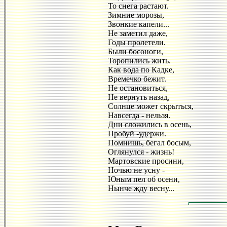
То снега растают.
Зимние морозы,
Звонкие капели...
Не заметил даже,
Годы пролетели.
Были босоноги,
Торопились жить.
Как вода по Кадке,
Времечко бежит.
Не остановиться,
Не вернуть назад,
Солнце может скрыться,
Навсегда - нельзя.
Дни сложились в осень,
Пробуй -удержи.
Помнишь, бегал босым,
Оглянулся - жизнь!
Мартовские просини,
Ночью не усну -
Юным пел об осени,
Нынче жду весну...