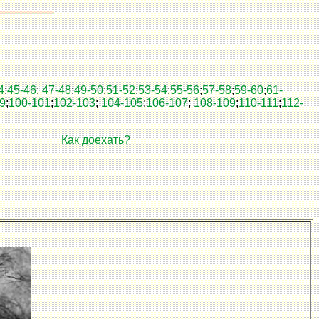
4
;
45-46
;
47-48
;
49-50
;
51-52
;
53-54
;
55-56
;
57-58
;
59-60
;
61-
9
;
100-101
;
102-103
;
104-105
;
106-107
;
108-109
;
110-111
;
112-
Как доехать?