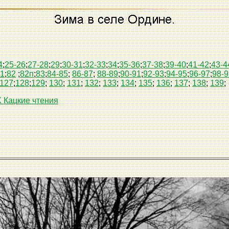
4
;
25-26
;
27-28
;
29
;
30-31
;
32-33
;
34
;
35-36
;
37-38
;
39-40
;
41-42
;
43-4
1
;
82
;
82п
;
83
;
84-85
;
86-87
;
88-89
;
90-91
;
92-93
;
94-95
;
96-97
;
98-9
127
;
128
;
129
;
130
;
131
;
132
;
133
;
134
;
135
;
136
;
137
;
138
;
139
;
X
Кацкие чтения