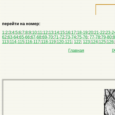
перейти на номер:
1
;
2
;
3
;
4
;
5
;
6
;
7
;
8
;
9
;
10
;
11
;
12
;
13
;
14
;
15
;
16
;
17
;
18-19
;
20
;
21-22
;
23-2
62
;
63-64
;
65-66
;
67-68
;
69-70
;
71-72
;
73-74
;
75-76
;
77-78
;
79-80
;
8
113
;
114-115
;
116-117
;
118-119
;
120-121
;
122
;
123
;
124
;
125
;
126
;
Главная
I