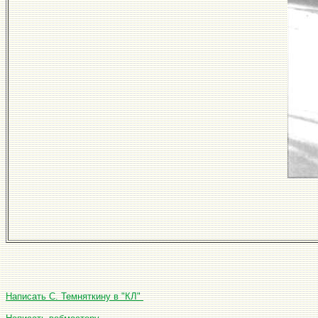
Написать С. Темняткину в "КЛ"