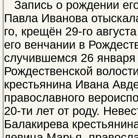
Запись о рождении его
Павла Иванова отыскала
го, крещён 29-го августа
его венчании в Рождест
случившемся 26 января 
Рождественской волост
крестьянина Ивана Авд
православного вероисп
20-ти лет от роду. Неве
Балакирева крестьянин
девица Марья, правосла