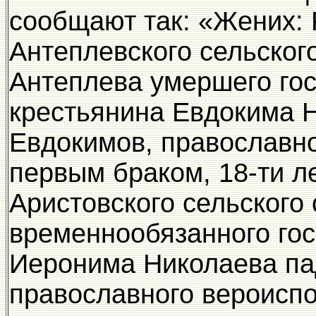
сообщают так: «Жених: 
Антеплевского сельског
Антеплева умершего го
крестьянина Евдокима 
Евдокимов, православно
первым браком, 18-ти ле
Аристовского сельского
временнообязанного гос
Иеронима Николаева па
православного вероисп