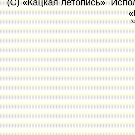
(С) «Кацкая летопись» Испол
«
Х