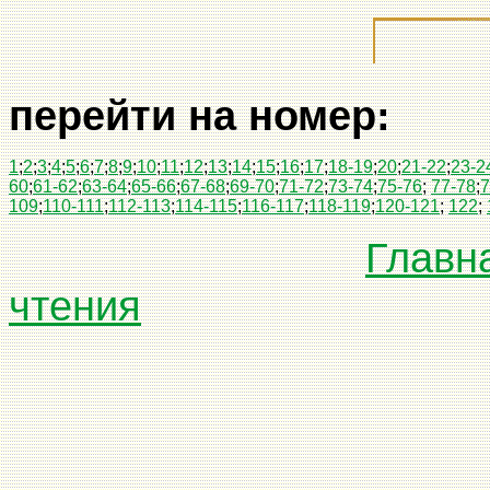
перейти на номер:
1
;
2
;
3
;
4
;
5
;
6
;
7
;
8
;
9
;
10
;
11
;
12
;
13
;
14
;
15
;
16
;
17
;
18-19
;
20
;
21-22
;
23-2
60
;
61-62
;
63-64
;
65-66
;
67-68
;
69-70
;
71-72
;
73-74
;
75-76
;
77-78
;
7
109
;
110-111
;
112-113
;
114-115
;
116-117
;
118-119
;
120-121
;
122
;
Главн
чтения