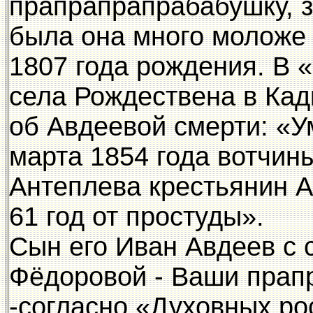
прапрапрапрабабушку, 
была она много моложе 
1807 года рождения. В 
села Рождествена в Кад
об Авдеевой смерти: «Ум
марта 1854 года вотчин
Антеплева крестьянин А
61 год от простуды».
Сын его Иван Авдеев с 
Фёдоровой - Ваши прап
-согласно «Духовных ро